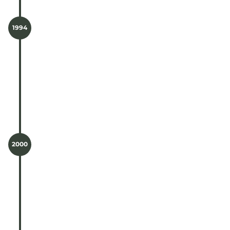
1994
Alteração de sociedade por quotas para a
sociedade anónima e alteração da
denominação “Construções Aquino &
Rodrigues, S.A.”
2000
Alteração do logotipo