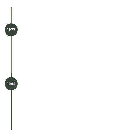
1977
Constituição da sociedade por quotas
“Sociedade de Construções Aquino &
Rodrigues, Lda.”
1985
Alteração do logotipo da sociedade.