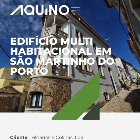
EDIFÍCIO MULTI
HABITACIONAL EM
SÃO MARTINHO DO
PORTO
Cliente
: Telhados e Colinas, Lda